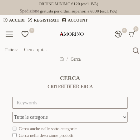
ORDINE MINIMO €120 (escl. IVA)
Spedizione
gratuita per ordini superiori a €800 (escl. IVA)
ACCEDI
REGISTRATI
ACCOUNT
0
0
0
Tutto
Cerca
CERCA
CRITERI DI RICERCA
Cerca anche nelle sotto categorie
Cerca nella descrzione prodotti