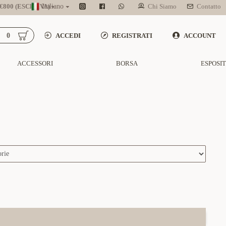
800 (ESCL. IVA)
Italiano
Chi Siamo
Contatto
0
ACCEDI
REGISTRATI
ACCOUNT
ACCESSORI
BORSA
ESPOSI