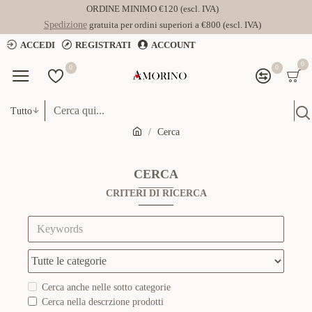
ORDINE MINIMO €120 (escl. IVA)
Spedizione
gratuita per ordini superiori a €800 (escl. IVA)
ACCEDI
REGISTRATI
ACCOUNT
0
0
0
Tutto
Cerca
CERCA
CRITERI DI RICERCA
Cerca anche nelle sotto categorie
Cerca nella descrzione prodotti