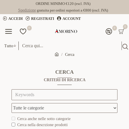
ORDINE MINIMO €120 (escl. IVA)
Spedizione
gratuita per ordini superiori a €800 (escl. IVA)
ACCEDI
REGISTRATI
ACCOUNT
0
0
0
Tutto
Cerca
CERCA
CRITERI DI RICERCA
Cerca anche nelle sotto categorie
Cerca nella descrzione prodotti