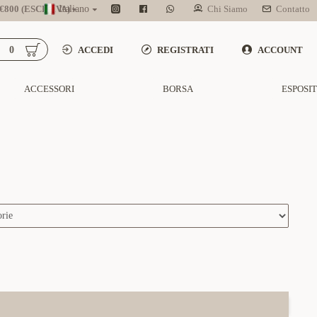
800 (ESCL. IVA)
Italiano
Chi Siamo
Contatto
0
ACCEDI
REGISTRATI
ACCOUNT
ACCESSORI
BORSA
ESPOSI