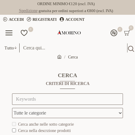
ORDINE MINIMO €120 (escl. IVA)
Spedizione
gratuita per ordini superiori a €800 (escl. IVA)
ACCEDI
REGISTRATI
ACCOUNT
0
0
0
Tutto
Cerca
CERCA
CRITERI DI RICERCA
Cerca anche nelle sotto categorie
Cerca nella descrzione prodotti