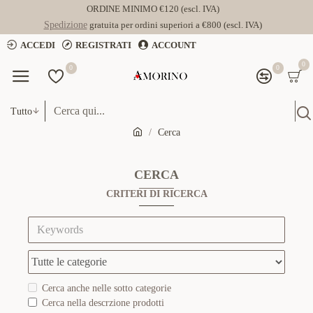
ORDINE MINIMO €120 (escl. IVA)
Spedizione
gratuita per ordini superiori a €800 (escl. IVA)
ACCEDI
REGISTRATI
ACCOUNT
0
0
0
Tutto
Cerca
CERCA
CRITERI DI RICERCA
Cerca anche nelle sotto categorie
Cerca nella descrzione prodotti