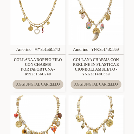
Amorino
MY25156C240
Amorino
YNK25148C369
COLLANA A DOPPIO FILO
COLLANA CHARMS CON
CON CHARMS
PERLINE IN PLASTICA E
PORTAFORTUNA -
CIONDOLI AMULETO -
MY25156C240
YNK25148C369
AGGIUNGI AL CARRELLO
AGGIUNGI AL CARRELLO