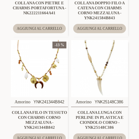
COLLANA CON PIETRE E
COLLANA DOPPIO FILO A
CHARMS PORTAFORTUNA -
CATENA CON CHARMS
NK222211664A41
CORNO MEZZALUNA -
YNK241584B843
AGGIUNGI AL CARRELLO
AGGIUNGI AL CARRELLO
-13 %
Amorino
YNK241344B842
Amorino
YNK25148C386
COLLANA FILO IN TESSUTO
COLLANA LUNGA CON
CON CHARMS CORNO
PERLINE IN PLASTICA E
MEZZALUNA -
CIONDOLO CORNO -
YNK241344B842
YNK25148C386
AGGIUNGI AL CARRELLO
AGGIUNGI AL CARRELLO