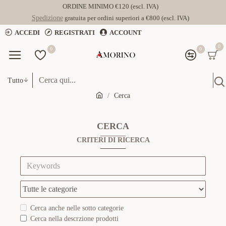
ORDINE MINIMO €120 (escl. IVA)
Spedizione
gratuita per ordini superiori a €800 (escl. IVA)
ACCEDI
REGISTRATI
ACCOUNT
0
0
0
Tutto
Cerca
CERCA
CRITERI DI RICERCA
Cerca anche nelle sotto categorie
Cerca nella descrzione prodotti