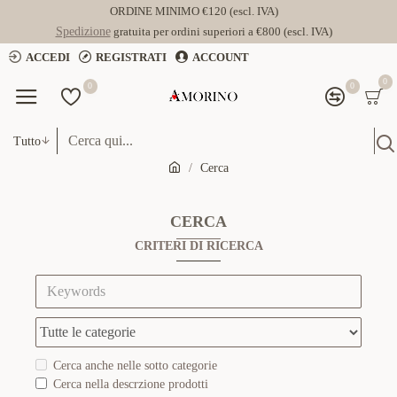
ORDINE MINIMO €120 (escl. IVA)
Spedizione
gratuita per ordini superiori a €800 (escl. IVA)
ACCEDI
REGISTRATI
ACCOUNT
0
0
0
Tutto
Cerca
CERCA
CRITERI DI RICERCA
Cerca anche nelle sotto categorie
Cerca nella descrzione prodotti