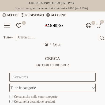
ORDINE MINIMO €120 (escl. IVA)
Spedizione
gratuita per ordini superiori a €800 (escl. IVA)
ACCEDI
REGISTRATI
ACCOUNT
0
0
0
Tutto
Cerca
CERCA
CRITERI DI RICERCA
Cerca anche nelle sotto categorie
Cerca nella descrzione prodotti