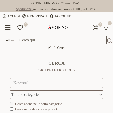
ORDINE MINIMO €120 (escl. IVA)
Spedizione
gratuita per ordini superiori a €800 (escl. IVA)
ACCEDI
REGISTRATI
ACCOUNT
0
0
0
Tutto
Cerca
CERCA
CRITERI DI RICERCA
Cerca anche nelle sotto categorie
Cerca nella descrzione prodotti