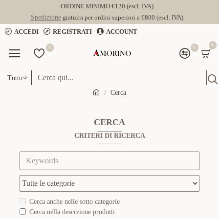
ORDINE MINIMO €120 (escl. IVA)
Spedizione
gratuita per ordini superiori a €800 (escl. IVA)
ACCEDI
REGISTRATI
ACCOUNT
0
0
0
Tutto
Cerca
CERCA
CRITERI DI RICERCA
Cerca anche nelle sotto categorie
Cerca nella descrzione prodotti