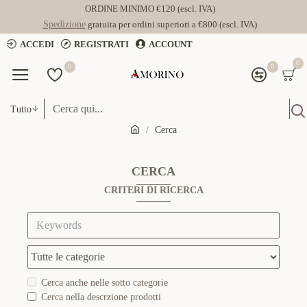
ORDINE MINIMO €120 (escl. IVA)
Spedizione
gratuita per ordini superiori a €800 (escl. IVA)
ACCEDI
REGISTRATI
ACCOUNT
0
0
0
Tutto
Cerca
CERCA
CRITERI DI RICERCA
Cerca anche nelle sotto categorie
Cerca nella descrzione prodotti