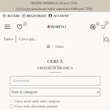
ORDINE MINIMO €120 (escl. IVA)
Spedizione
gratuita per ordini superiori a €800 (escl. IVA)
ACCEDI
REGISTRATI
ACCOUNT
0
0
0
Tutto
Cerca
CERCA
CRITERI DI RICERCA
Cerca anche nelle sotto categorie
Cerca nella descrzione prodotti