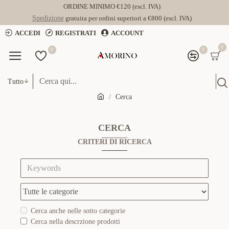
ORDINE MINIMO €120 (escl. IVA)
Spedizione
gratuita per ordini superiori a €800 (escl. IVA)
ACCEDI
REGISTRATI
ACCOUNT
0
0
0
Tutto
Cerca
CERCA
CRITERI DI RICERCA
Cerca anche nelle sotto categorie
Cerca nella descrzione prodotti