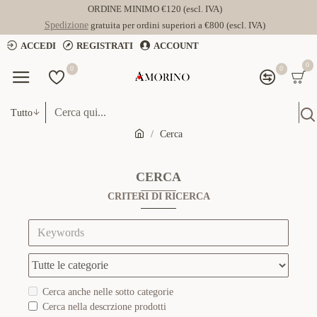
ORDINE MINIMO €120 (escl. IVA)
Spedizione
gratuita per ordini superiori a €800 (escl. IVA)
ACCEDI
REGISTRATI
ACCOUNT
0
0
0
Tutto
Cerca
CERCA
CRITERI DI RICERCA
Cerca anche nelle sotto categorie
Cerca nella descrzione prodotti