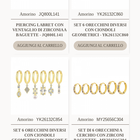
Amorino
JQ800L141
Amorino
YK26132C860
PIERCING LABRET CON
SET 6 ORECCHINI DIVERSI
VENTAGLIO DI ZIRCONIA A
CON CIONDOLI
BAGUETTE - JQ800L141
GEOMETRICI - YK26132C860
AGGIUNGI AL CARRELLO
AGGIUNGI AL CARRELLO
Amorino
YK26132C854
Amorino
MY25656C304
SET 6 ORECCHINI DIVERSI
SET DI 6 ORECCHINI A
CON CIONDOLI
CERCHIO CON ZIRCONI