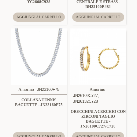
YC2668C928
CENTRALE E STRASS -
DH25100B481
AGGIUNGI AL CARRELLO
AGGIUNGI AL CARRELLO
Amorino
JN23160F75
Amorino
JN26109C727,
COLLANA TENNIS
JN26132C728
BAGUETTE - JN23160F75
ORECCHINI A CERCHIO CON
ZIRCONI TAGLIO
BAGUETTE -
JN26109C727/C728
AGGIUNGI AL CARRELLO
AGGIUNGI AL CARRELLO