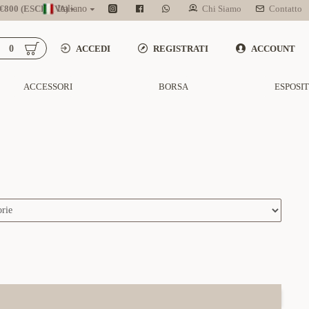
800 (ESCL. IVA)
Italiano
Chi Siamo
Contatto
0
ACCEDI
REGISTRATI
ACCOUNT
ACCESSORI
BORSA
ESPOSI