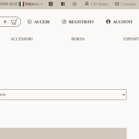
800 (ESCL. IVA)
Italiano
Chi Siamo
Contatto
0
ACCEDI
REGISTRATI
ACCOUNT
ACCESSORI
BORSA
ESPOSI