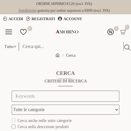
ORDINE MINIMO €120 (escl. IVA)
Spedizione
gratuita per ordini superiori a €800 (escl. IVA)
ACCEDI
REGISTRATI
ACCOUNT
0
0
0
Tutto
Cerca
CERCA
CRITERI DI RICERCA
Cerca anche nelle sotto categorie
Cerca nella descrzione prodotti