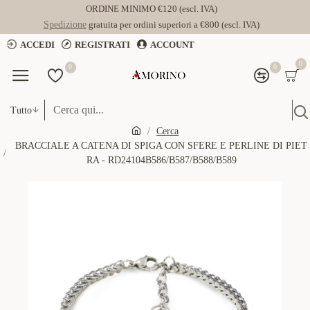
ORDINE MINIMO €120 (escl. IVA)
Spedizione
gratuita per ordini superiori a €800 (escl. IVA)
ACCEDI
REGISTRATI
ACCOUNT
0
0
0
Tutto
Cerca
BRACCIALE A CATENA DI SPIGA CON SFERE E PERLINE DI PIET
RA - RD24104B586/B587/B588/B589