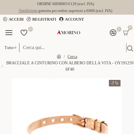
ORDINE MINIMO €120 (escl. IVA)
Spedizione
gratuita per ordini superiori a €800 (escl. IVA)
ACCEDI
REGISTRATI
ACCOUNT
0
0
0
Tutto
Cerca
BRACCIALE A CINTURINO CON ALBERO DELLA VITA - OY191259
6F40
-7 %