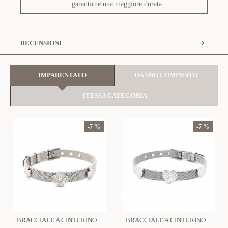
garantirne una maggiore durata.
RECENSIONI
IMPARENTATO
HANNO COMPRATO
STESSA CATEGORIA
-7 %
-7 %
BRACCIALE A CINTURINO CON QUADRIFOGLIO - OY1912596F42
BRACCIALE A CINTURINO CON CUORE - OY1912596F43