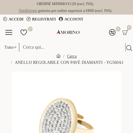
ORDINE MINIMO €120 (escl. IVA)
Spedizione
gratuita per ordini superiori a €800 (escl. IVA)
ACCEDI
REGISTRATI
ACCOUNT
0
0
0
Tutto
Cerca
ANELLO REGOLABILE CON PAVÈ DIAMANTI - YG560A1