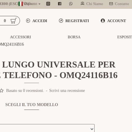
800 (ESCL. IVA)
Italiano
Chi Siamo
Contatto
0
ACCEDI
REGISTRATI
ACCOUNT
ACCESSORI
BORSA
ESPOSI
MQ24116B16
 LUNGO UNIVERSALE PER
TELEFONO - OMQ24116B16
Basato su 0 recensioni.
-
Scrivi una recensione
SCEGLI IL TUO MODELLO