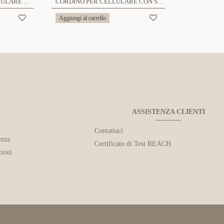
CORDA LUNGA PER CELLULARE CON STRASS - YWA2548C190
CORDINO PER CELLULARE CON STRASS - YWA2626C988/C189
Aggiungi al carrello
ASSISTENZA CLIENTI
Contattaci
ezza
Certificato di Test REACH
ioni