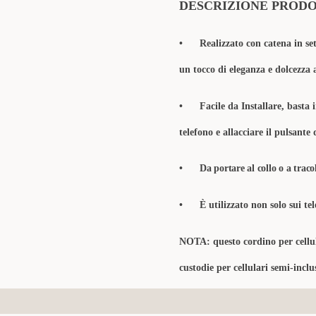
DESCRIZIONE PROD
•
Realizzato con catena in se
un tocco di eleganza e dolcezza a
•
Facile da Installare, basta i
telefono e allacciare il pulsante
•
Da portare al collo o a tracol
•
È utilizzato non solo sui te
NOTA
: questo cordino per cellu
custodie per cellulari semi-inclu