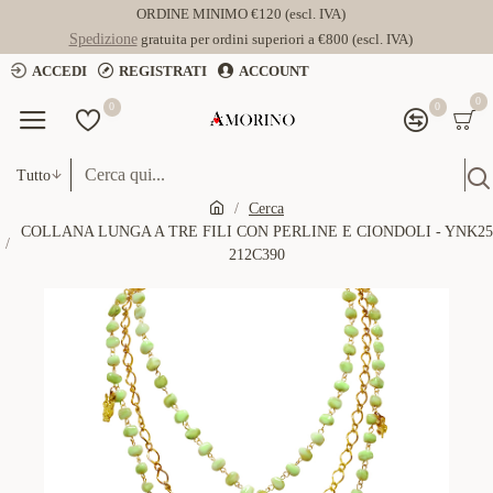
ORDINE MINIMO €120 (escl. IVA)
Spedizione
gratuita per ordini superiori a €800 (escl. IVA)
ACCEDI
REGISTRATI
ACCOUNT
0
0
0
Tutto
Cerca
COLLANA LUNGA A TRE FILI CON PERLINE E CIONDOLI - YNK25
212C390