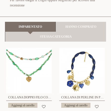
Per favore esegui il
Login
oppure
Registrati
per scrivere una
recensione
IMPARENTATO
HANNO COMPRATO
STESSA CATEGORIA
COLLANA DOPPIO FILO CON CUORE PENDENTE - NK21124136G17
COLLANA DI PERLINE IN PLASTICA CON CHARMS - YNK241504B693
Aggiungi al carrello
Aggiungi al carrello