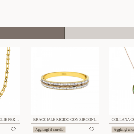
COLLANA CATENA A MAGLIE FERRO DI CAVALLO U - JN201224152C32
BRACCIALE RIGIDO CON ZIRCONIA - DH22100D355
Aggiungi al carrello
Aggiungi al ca