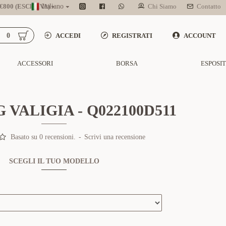
800 (ESCL. IVA)
Italiano
Chi Siamo
Contatto
0
ACCEDI
REGISTRATI
ACCOUNT
ACCESSORI
BORSA
ESPOSI
 VALIGIA - Q022100D511
Basato su 0 recensioni.
-
Scrivi una recensione
SCEGLI IL TUO MODELLO