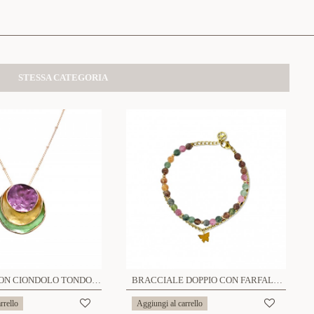
STESSA CATEGORIA
COLLANA CON CIONDOLO TONDO SMALTATO - SW1882736B87
BRACCIALE DOPPIO CON FARFALLA - JN2360E445
rrello
Aggiungi al carrello