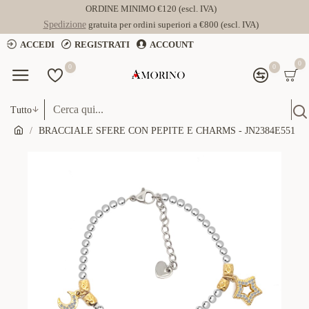
ORDINE MINIMO €120 (escl. IVA)
Spedizione
gratuita per ordini superiori a €800 (escl. IVA)
ACCEDI
REGISTRATI
ACCOUNT
0
0
0
Tutto
BRACCIALE SFERE CON PEPITE E CHARMS - JN2384E551