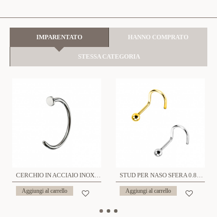
IMPARENTATO
HANNO COMPRATO
STESSA CATEGORIA
CERCHIO IN ACCIAIO INOX SPESSORE 0.8MM - 6621124079686/79693/83249
STUD PER NASO SFERA 0.8MM - 6621124079891/79907/83331
Aggiungi al carrello
Aggiungi al carrello