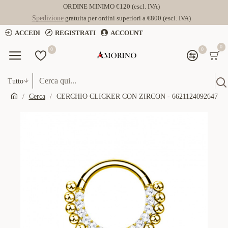
ORDINE MINIMO €120 (escl. IVA)
Spedizione
gratuita per ordini superiori a €800 (escl. IVA)
ACCEDI
REGISTRATI
ACCOUNT
0
0
0
Tutto
Cerca
CERCHIO CLICKER CON ZIRCON - 6621124092647