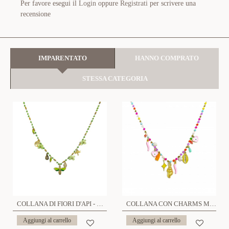
Per favore esegui il
Login
oppure
Registrati
per scrivere una
recensione
IMPARENTATO
HANNO COMPRATO
STESSA CATEGORIA
COLLANA DI FIORI D'API - YNK231344E301 ORO
COLLANA CON CHARMS MARE PENDENTI - YNK231344E302 ORO
Aggiungi al carrello
Aggiungi al carrello