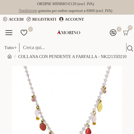
ORDINE MINIMO €120 (escl. IVA)
Spedizione
gratuita per ordini superiori a €800 (escl. IVA)
ACCEDI
REGISTRATI
ACCOUNT
0
0
0
Tutto
COLLANA CON PENDENTE A FARFALLA - NK22135D210