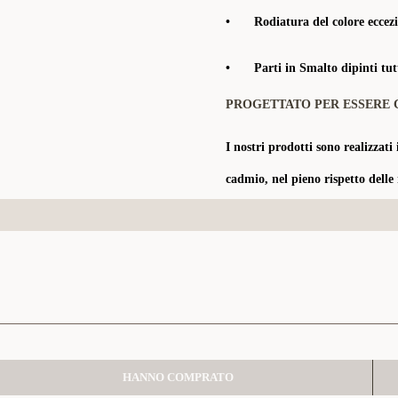
•
Rodiatura del colore eccezi
•
Parti in Smalto dipinti tu
PROGETTATO PER ESSERE 
I nostri prodotti sono realizzati 
cadmio, nel pieno rispetto delle
HANNO COMPRATO