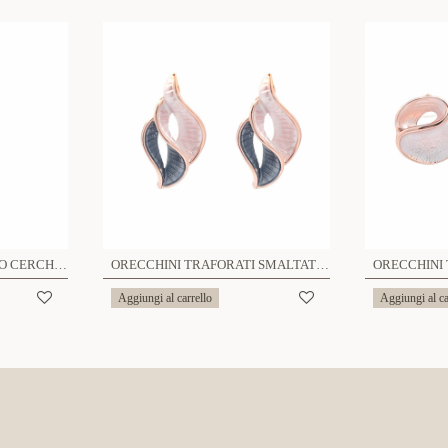
COLLANA CON CIONDOLO CERCHIO TRAFORATO - SW2151568C21
ORECCHINI TRAFORATI SMALTATI - SW211432A17
Aggiungi al carrello
Aggiungi al ca