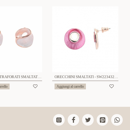
ORECCHINI TRAFORATI SMALTATI - SW19121632F74
ORECCHINI SMALTATI - SW223432B76
rrello
Aggiungi al carrello