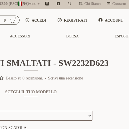
800 (ESCL. IVA)
Italiano
Chi Siamo
Contatto
0
ACCEDI
REGISTRATI
ACCOUNT
ACCESSORI
BORSA
ESPOSI
 SMALTATI - SW2232D623
Basato su 0 recensioni.
-
Scrivi una recensione
SCEGLI IL TUO MODELLO
CON SCATOLA