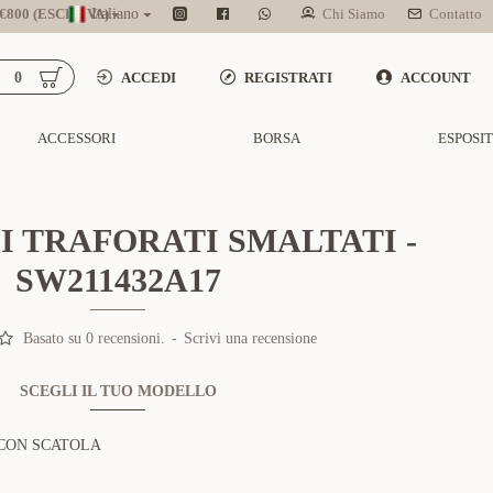
800 (ESCL. IVA)
Italiano
Chi Siamo
Contatto
0
ACCEDI
REGISTRATI
ACCOUNT
ACCESSORI
BORSA
ESPOSI
 TRAFORATI SMALTATI -
SW211432A17
Basato su 0 recensioni.
-
Scrivi una recensione
SCEGLI IL TUO MODELLO
CON SCATOLA