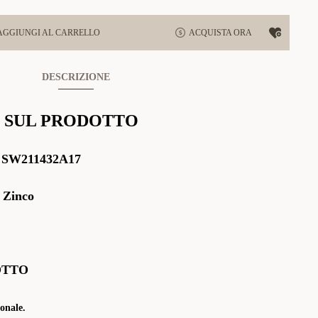
AGGIUNGI AL CARRELLO
ACQUISTA ORA
DESCRIZIONE
 SUL PRODOTTO
:
SW211432A17
 Zinco
OTTO
onale.