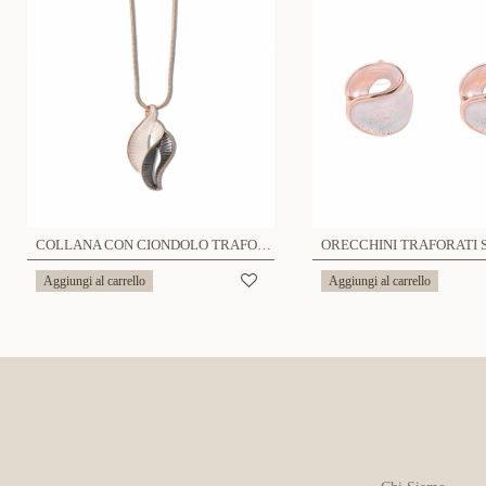
COLLANA CON CIONDOLO TRAFORATO SMALTATO - SW211460A18
Aggiungi al carrello
Aggiungi al carrello