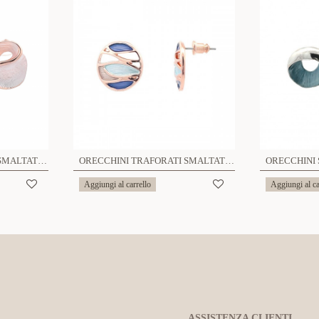
ORECCHINI TRAFORATI SMALTATI - SW19121632F74
ORECCHINI TRAFORATI SMALTATI - SW2151536C22
Aggiungi al carrello
Aggiungi al ca
ASSISTENZA CLIENTI