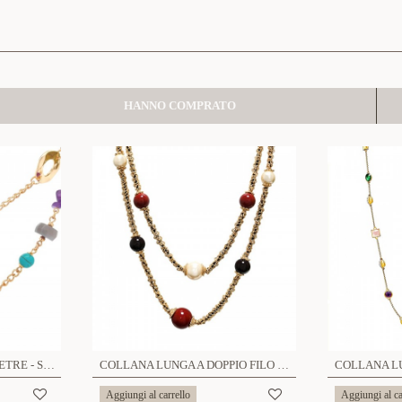
HANNO COMPRATO
COLLANA LUNGA CON PIETRE - S15884A
COLLANA LUNGA A DOPPIO FILO CON PERLA E PALLINA - S13393-1A
Aggiungi al carrello
Aggiungi al ca