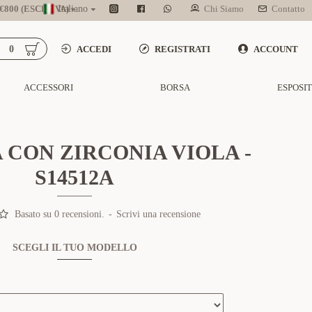
800 (ESCL. IVA)
Italiano
Chi Siamo
Contatto
0
ACCEDI
REGISTRATI
ACCOUNT
ACCESSORI
BORSA
ESPOSI
CON ZIRCONIA VIOLA -
S14512A
Basato su 0 recensioni.
-
Scrivi una recensione
SCEGLI IL TUO MODELLO