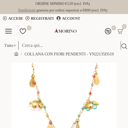
ORDINE MINIMO €120 (escl. IVA)
Spedizione
gratuita per ordini superiori a €800 (escl. IVA)
ACCEDI
REGISTRATI
ACCOUNT
0
0
0
Tutto
COLLANA CON FIORI PENDENTI - YN22135D519