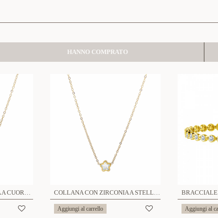
HANNO COMPRATO
COLLANA CON ZIRCONIA A CUORE - JN23424F62
COLLANA CON ZIRCONIA A STELLA - JN23424F63
Aggiungi al carrello
Aggiungi al ca