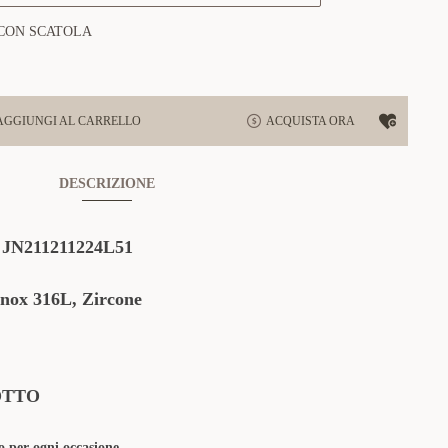
CON SCATOLA
AGGIUNGI AL CARRELLO
ACQUISTA ORA
DESCRIZIONE
:
JN211211224L51
Inox 316L, Zircone
OTTO
to per ogni occasione.