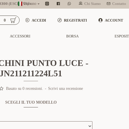
800 (ESCL. IVA)
Italiano
Chi Siamo
Contatto
0
ACCEDI
REGISTRATI
ACCOUNT
ACCESSORI
BORSA
ESPOSI
HINI PUNTO LUCE -
JN211211224L51
Basato su 0 recensioni.
-
Scrivi una recensione
SCEGLI IL TUO MODELLO