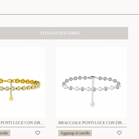
STESSA CATEGORIA
BRACCIALE PUNTI LUCE CON ZIRCONE - YC2588B284
BRACCIALE PUNTI LUCE CON ZIRCONE ALTERNATO - YC2588B274
rrello
Aggiungi al carrello