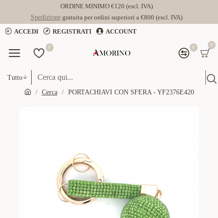
ORDINE MINIMO €120 (escl. IVA)
Spedizione
gratuita per ordini superiori a €800 (escl. IVA)
ACCEDI
REGISTRATI
ACCOUNT
0
0
0
Tutto
Cerca
PORTACHIAVI CON SFERA - YF2376E420