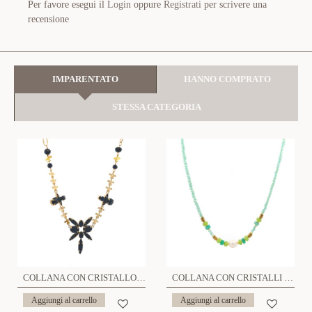
Per favore esegui il
Login
oppure
Registrati
per scrivere una
recensione
IMPARENTATO
HANNO COMPRATO
STESSA CATEGORIA
COLLANA CON CRISTALLO - NK22143D176
COLLANA CON CRISTALLI E PERLA - MNK2368E961
Aggiungi al carrello
Aggiungi al carrello