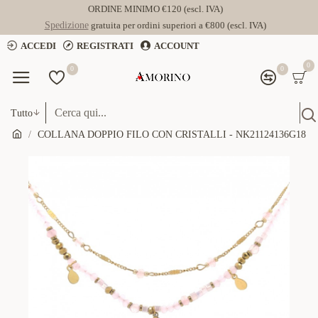
ORDINE MINIMO €120 (escl. IVA)
Spedizione
gratuita per ordini superiori a €800 (escl. IVA)
ACCEDI
REGISTRATI
ACCOUNT
0
0
0
Tutto
COLLANA DOPPIO FILO CON CRISTALLI - NK21124136G18