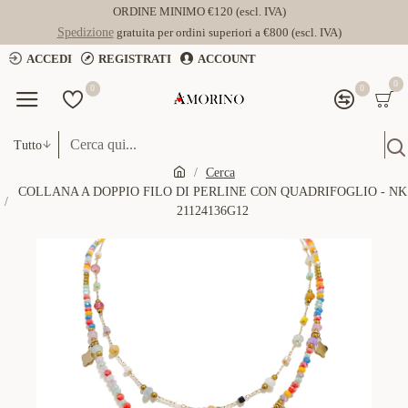
ORDINE MINIMO €120 (escl. IVA)
Spedizione
gratuita per ordini superiori a €800 (escl. IVA)
ACCEDI
REGISTRATI
ACCOUNT
0
0
0
Tutto
Cerca
COLLANA A DOPPIO FILO DI PERLINE CON QUADRIFOGLIO - NK
21124136G12