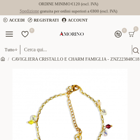
ORDINE MINIMO €120 (escl. IVA)
Spedizione
gratuita per ordini superiori a €800 (escl. IVA)
ACCEDI
REGISTRATI
ACCOUNT
0
0
0
Tutto
CAVIGLIERA CRISTALLO E CHARM FAMIGLIA - ZNZ223848C18