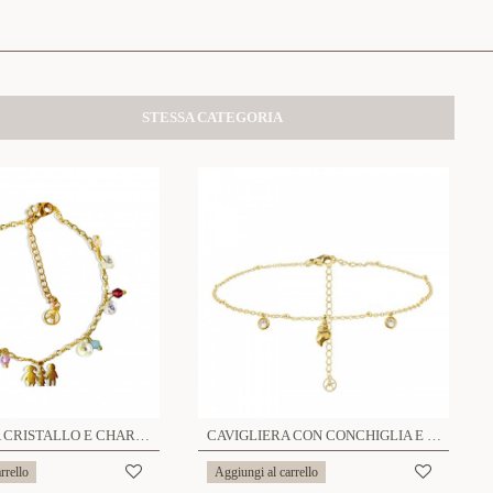
STESSA CATEGORIA
CAVIGLIERA CRISTALLO E CHARM FAMIGLIA - ZNZ223848C18
CAVIGLIERA CON CONCHIGLIA E ZIRCONE - YC2548B346
rrello
Aggiungi al carrello