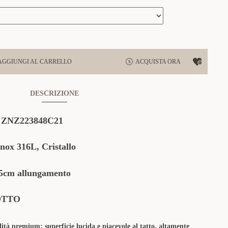
AGGIUNGI AL CARRELLO
ACQUISTA ORA
DESCRIZIONE
:
ZNZ223848C21
Inox 316L, Cristallo
cm allungamento
OTTO
lità premium: superficie lucida e piacevole al tatto, altamente