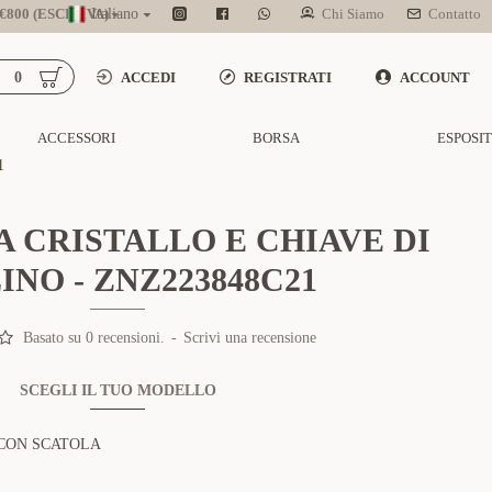
800 (ESCL. IVA)
Italiano
Chi Siamo
Contatto
0
ACCEDI
REGISTRATI
ACCOUNT
ACCESSORI
BORSA
ESPOSI
1
A CRISTALLO E CHIAVE DI
INO - ZNZ223848C21
Basato su 0 recensioni.
-
Scrivi una recensione
SCEGLI IL TUO MODELLO
CON SCATOLA