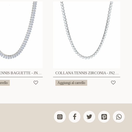
COLLANA TENNIS BAGUETTE - JN23160F75
COLLANA TENNIS ZIRCONIA - JN23160F76
rrello
Aggiungi al carrello