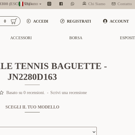
800 (ESCL. IVA)
Italiano
Chi Siamo
Contatto
0
ACCEDI
REGISTRATI
ACCOUNT
ACCESSORI
BORSA
ESPOSI
LE TENNIS BAGUETTE -
JN2280D163
Basato su 0 recensioni.
-
Scrivi una recensione
SCEGLI IL TUO MODELLO