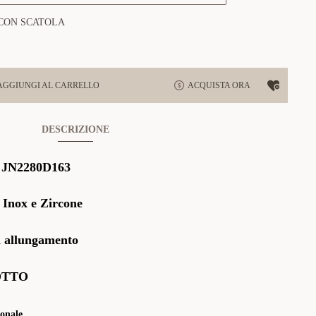
CON SCATOLA
AGGIUNGI AL CARRELLO
ACQUISTA ORA
DESCRIZIONE
:
JN2280D163
 Inox e Zircone
 allungamento
OTTO
onale.