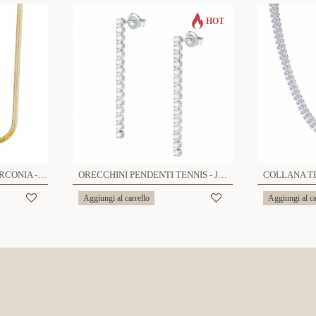
HOT
COLLANA SNAKE CON ZIRCONIA - AG2235104B97
ORECCHINI PENDENTI TENNIS - JN2346A588
Aggiungi al carrello
Aggiungi al ca