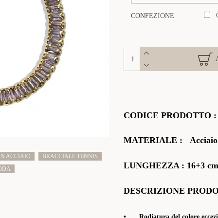
CONFEZIONE
CODICE PRODOTTO
MATERIALE
:
Acciaio
IN ACCIAIO
BRACCIALE TENNIS
LUNGHEZZA :
16+3 cm
ODA
DESCRIZIONE PROD
•
Rodiatura del colore eccezi