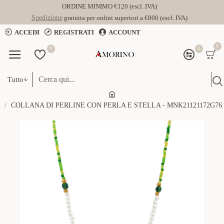
ORDINE MINIMO €120 (escl. IVA)
Spedizione
gratuita per ordini superiori a €800 (escl. IVA)
ACCEDI
REGISTRATI
ACCOUNT
0
0
0
Tutto
COLLANA DI PERLINE CON PERLA E STELLA - MNK21121172G76