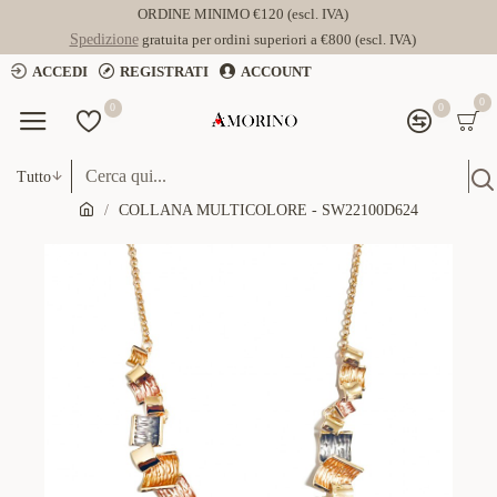
ORDINE MINIMO €120 (escl. IVA)
Spedizione
gratuita per ordini superiori a €800 (escl. IVA)
ACCEDI
REGISTRATI
ACCOUNT
0
0
0
Tutto
COLLANA MULTICOLORE - SW22100D624