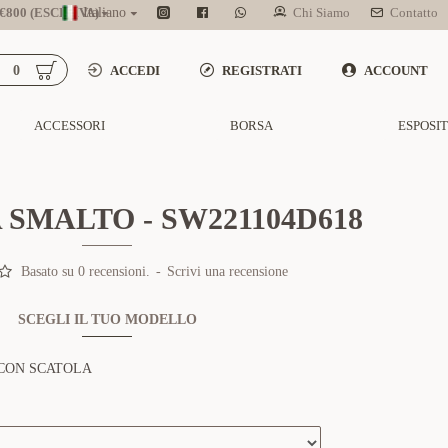
800 (ESCL. IVA)
Italiano
Chi Siamo
Contatto
0
ACCEDI
REGISTRATI
ACCOUNT
ACCESSORI
BORSA
ESPOSI
SMALTO - SW221104D618
Basato su 0 recensioni.
-
Scrivi una recensione
SCEGLI IL TUO MODELLO
CON SCATOLA