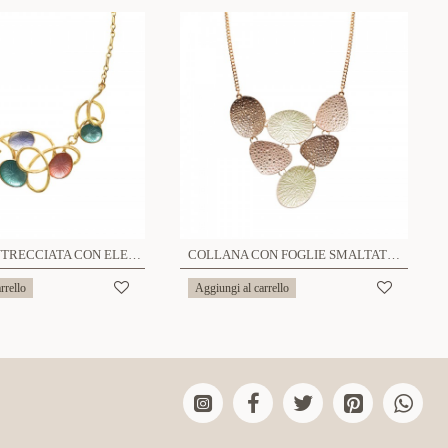
COLLANA INTRECCIATA CON ELEMENTI OVALI SMALTATI - SW25116C429
COLLANA CON FOGLIE SMALTATE EFFETTO RUGIADA - SW25116C447
rrello
Aggiungi al carrello