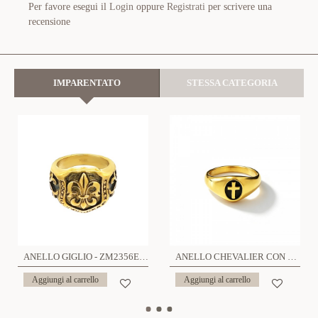
Per favore esegui il
Login
oppure
Registrati
per scrivere una
recensione
IMPARENTATO
STESSA CATEGORIA
ANELLO GIGLIO - ZM2356E577
ANELLO CHEVALIER CON CROCE - MY2656C872
Aggiungi al carrello
Aggiungi al carrello