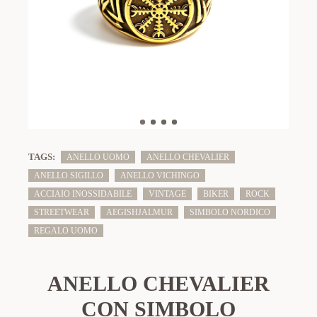
TAGS:
ANELLO UOMO
ANELLO CHEVALIER
ANELLO SIGILLO
ANELLO VICHINGO
ACCIAIO INOSSIDABILE
VINTAGE
BIKER
ROCK
STREETWEAR
AEGISHJALMUR
SIMBOLO NORDICO
REGALO UOMO
ANELLO CHEVALIER
CON SIMBOLO