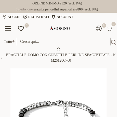
ORDINE MINIMO €120 (escl. IVA)
Spedizione
gratuita per ordini superiori a €800 (escl. IVA)
ACCEDI
REGISTRATI
ACCOUNT
0
0
0
Tutto
BRACCIALE UOMO CON CUBETTI E PERLINE SFACCETTATE - K
M26128C760