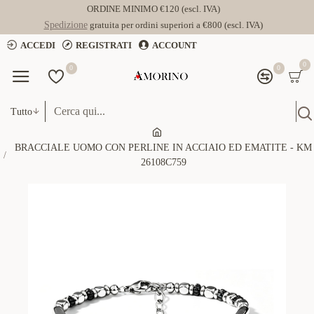
ORDINE MINIMO €120 (escl. IVA)
Spedizione
gratuita per ordini superiori a €800 (escl. IVA)
ACCEDI
REGISTRATI
ACCOUNT
0
0
0
Tutto
BRACCIALE UOMO CON PERLINE IN ACCIAIO ED EMATITE - KM
26108C759