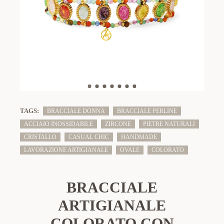
TAGS:
BRACCIALE DONNA
BRACCIALE PERLINE
ACCIAIO INOSSIDABILE
ZIRCONE
PIETRE NATURALI
CRISTALLO
CASUAL CHIC
HANDMADE
LAVORAZIONE ARTIGIANALE
OVALE
COLORATO
BRACCIALE
ARTIGIANALE
COLORATO CON