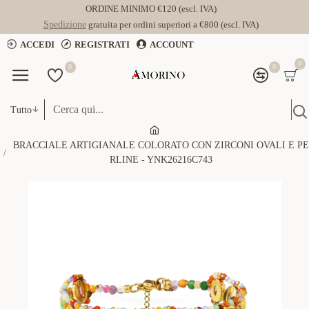
ORDINE MINIMO €120 (escl. IVA)
Spedizione
gratuita per ordini superiori a €800 (escl. IVA)
ACCEDI
REGISTRATI
ACCOUNT
0
0
0
Tutto
BRACCIALE ARTIGIANALE COLORATO CON ZIRCONI OVALI E PE
RLINE - YNK26216C743