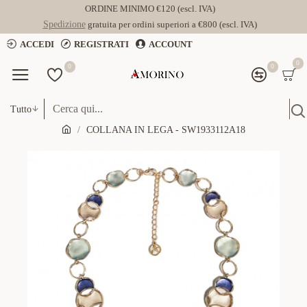
ORDINE MINIMO €120 (escl. IVA)
Spedizione
gratuita per ordini superiori a €800 (escl. IVA)
ACCEDI
REGISTRATI
ACCOUNT
0
0
0
Tutto
COLLANA IN LEGA - SW1933112A18