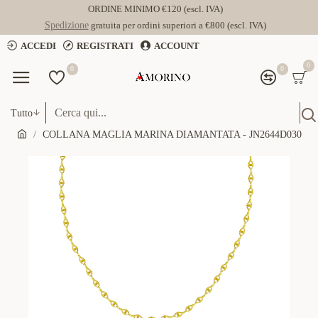
ORDINE MINIMO €120 (escl. IVA)
Spedizione
gratuita per ordini superiori a €800 (escl. IVA)
ACCEDI
REGISTRATI
ACCOUNT
0
0
0
Tutto
COLLANA MAGLIA MARINA DIAMANTATA - JN2644D030