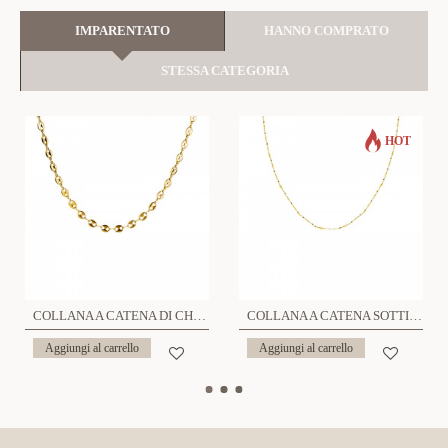
IMPARENTATO
HANNO COMPRATO
STESSA CATEGORIA
HOT
COLLANA A CATENA DI CHICCHI DI CAFFÈ - JN2260D763
COLLANA A CATENA SOTTILE - JN2228D778
Aggiungi al carrello
Aggiungi al carrello