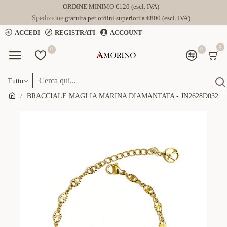
ORDINE MINIMO €120 (escl. IVA)
Spedizione
gratuita per ordini superiori a €800 (escl. IVA)
ACCEDI
REGISTRATI
ACCOUNT
0
0
0
Tutto
BRACCIALE MAGLIA MARINA DIAMANTATA - JN2628D032