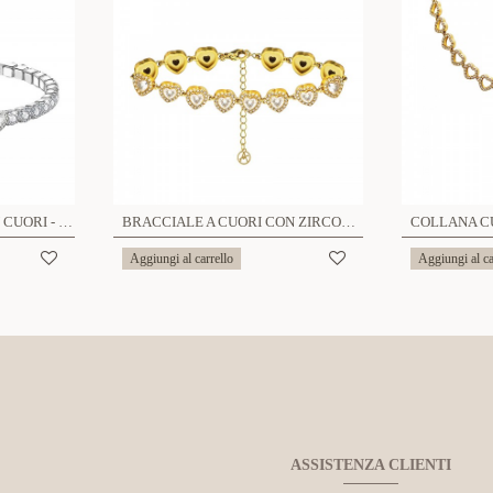
BRACCIALE TENNIS CON CUORI - MY251736B453
BRACCIALE A CUORI CON ZIRCONI COLORATI - YC25176C345
Aggiungi al carrello
Aggiungi al ca
ASSISTENZA CLIENTI