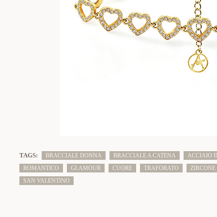
TAGS:
BRACCIALE DONNA
BRACCIALE A CATENA
ACCIAIO 
ROMANTICO
GLAMOUR
CUORE
TRAFORATO
ZIRCONE
SAN VALENTINO