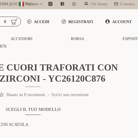
800 (ESCL. IVA)
Italiano
Chi Siamo
Contatto
0
ACCEDI
REGISTRATI
ACCOUNT
ACCESSORI
BORSA
ESPOSI
876
E CUORI TRAFORATI CON
 ZIRCONI - YC26120C876
Basato su 0 recensioni.
-
Scrivi una recensione
SCEGLI IL TUO MODELLO
CON SCATOLA