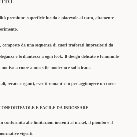
OTTO
lità premium: superficie lucida e piacevole al tatto, altamente
olorimento.
, composto da una sequenza di cuori traforati impreziositi da
eleganza e brillantezza a ogni look. Il design delicato e femminile
l motivo a cuore a uno stile moderno e sofisticato.
iali, serate eleganti, eventi romantici o per aggiungere un tocco
CONFORTEVOLE E FACILE DA INDOSSARE
in conformità alle limitazioni inerenti al nickel, il piombo e il
 normative vigenti.