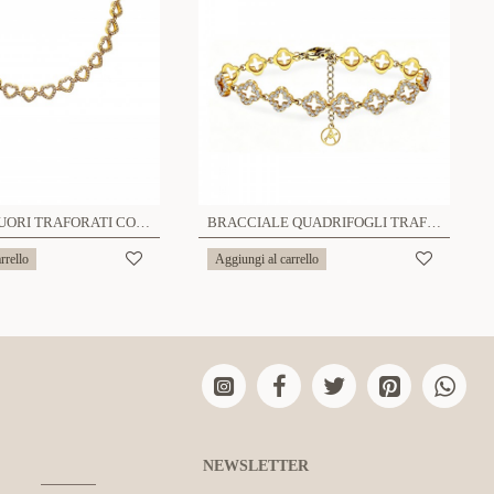
COLLANA CUORI TRAFORATI CON PAVÉ DI ZIRCONI - YC26240C877
BRACCIALE QUADRIFOGLI TRAFORATI CON PAVÉ DI ZIRCONI - YC26120C878
rrello
Aggiungi al carrello
NEWSLETTER